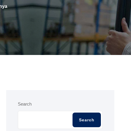
inya
Search
Search